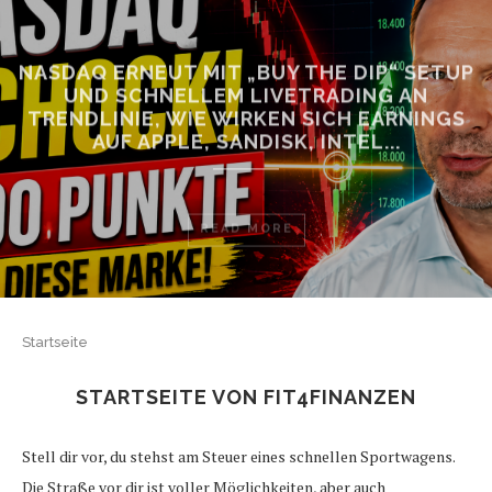
NASDAQ ERNEUT MIT „BUY THE DIP“ SETUP
UND SCHNELLEM LIVETRADING AN
TRENDLINIE, WIE WIRKEN SICH EARNINGS
AUF APPLE, SANDISK, INTEL...
READ MORE
Startseite
STARTSEITE VON FIT4FINANZEN
Stell dir vor, du stehst am Steuer eines schnellen Sportwagens.
Die Straße vor dir ist voller Möglichkeiten, aber auch