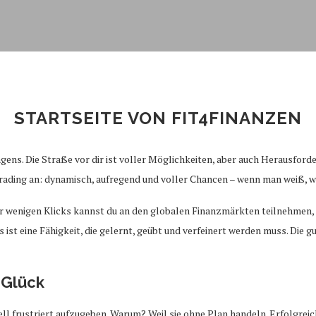
STARTSEITE VON FIT4FINANZEN
agens. Die Straße vor dir ist voller Möglichkeiten, aber auch Herausfor
 Trading an: dynamisch, aufregend und voller Chancen – wenn man weiß, w
nur wenigen Klicks kannst du an den globalen Finanzmärkten teilnehmen
s ist eine Fähigkeit, die gelernt, geübt und verfeinert werden muss. Die 
 Glück
l frustriert aufzugeben. Warum? Weil sie ohne Plan handeln. Erfolgreich