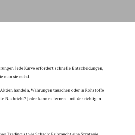
derungen. Jede Kurve erfordert schnelle Entscheidungen,
ie man sie nutzt.
, Aktien handeln, Währungen tauschen oder in Rohstoffe
gute Nachricht? Jeder kann es lernen – mit der richtigen
es Trading ist wie Schach: Es braucht eine Strategie,