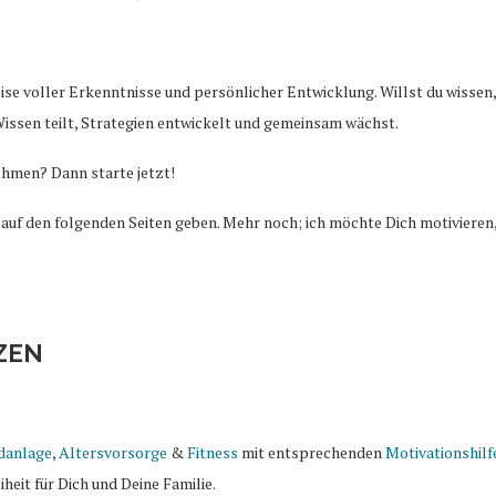
eise voller Erkenntnisse und persönlicher Entwicklung. Willst du wissen,
ssen teilt, Strategien entwickelt und gemeinsam wächst.
nehmen? Dann starte jetzt!
uf den folgenden Seiten geben. Mehr noch; ich möchte Dich motivieren,
NZEN
danlage
,
Altersvorsorge
&
Fitness
mit entsprechenden
Motivationshilf
heit für Dich und Deine Familie.