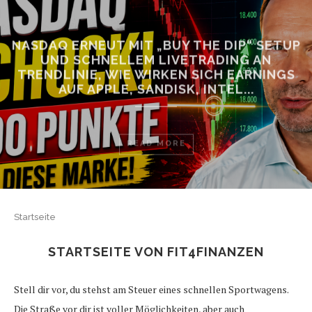
NASDAQ ERNEUT MIT „BUY THE DIP“ SETUP
UND SCHNELLEM LIVETRADING AN
TRENDLINIE, WIE WIRKEN SICH EARNINGS
AUF APPLE, SANDISK, INTEL...
READ MORE
Startseite
STARTSEITE VON FIT4FINANZEN
Stell dir vor, du stehst am Steuer eines schnellen Sportwagens.
Die Straße vor dir ist voller Möglichkeiten, aber auch