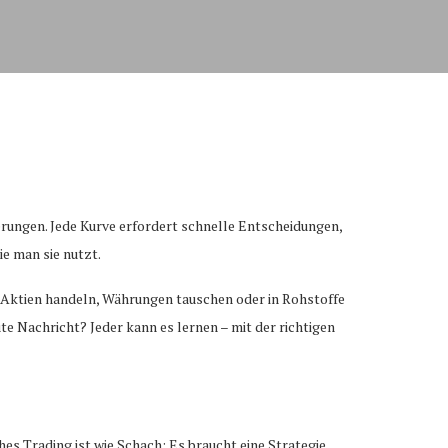
derungen. Jede Kurve erfordert schnelle Entscheidungen,
ie man sie nutzt.
, Aktien handeln, Währungen tauschen oder in Rohstoffe
gute Nachricht? Jeder kann es lernen – mit der richtigen
es Trading ist wie Schach: Es braucht eine Strategie,