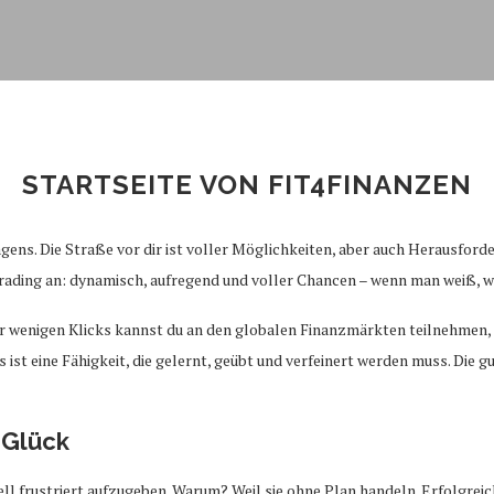
STARTSEITE VON FIT4FINANZEN
agens. Die Straße vor dir ist voller Möglichkeiten, aber auch Herausfor
 Trading an: dynamisch, aufregend und voller Chancen – wenn man weiß, w
nur wenigen Klicks kannst du an den globalen Finanzmärkten teilnehmen
s ist eine Fähigkeit, die gelernt, geübt und verfeinert werden muss. Die 
 Glück
l frustriert aufzugeben. Warum? Weil sie ohne Plan handeln. Erfolgreich