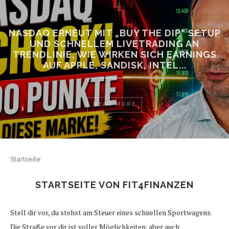
NASDAQ ERNEUT MIT „BUY THE DIP“ SETUP
UND SCHNELLEM LIVETRADING AN
TRENDLINIE, WIE WIRKEN SICH EARNINGS
AUF APPLE, SANDISK, INTEL...
READ MORE
Startseite
STARTSEITE VON FIT4FINANZEN
Stell dir vor, du stehst am Steuer eines schnellen Sportwagens.
Die Straße vor dir ist voller Möglichkeiten, aber auch