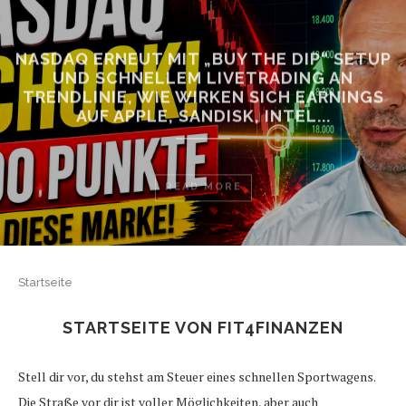
NASDAQ ERNEUT MIT „BUY THE DIP“ SETUP
UND SCHNELLEM LIVETRADING AN
TRENDLINIE, WIE WIRKEN SICH EARNINGS
AUF APPLE, SANDISK, INTEL...
READ MORE
Startseite
STARTSEITE VON FIT4FINANZEN
Stell dir vor, du stehst am Steuer eines schnellen Sportwagens.
Die Straße vor dir ist voller Möglichkeiten, aber auch