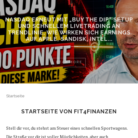
NASDAQ ERNEUT MIT „BUY THE DIP“ SETUP
UND SCHNELLEM LIVETRADING AN
TRENDLINIE, WIE WIRKEN SICH EARNINGS
AUF APPLE, SANDISK, INTEL...
READ MORE
Startseite
STARTSEITE VON FIT4FINANZEN
Stell dir vor, du stehst am Steuer eines schnellen Sportwagens.
Die Straße vor dir ist voller Möglichkeiten, aber auch