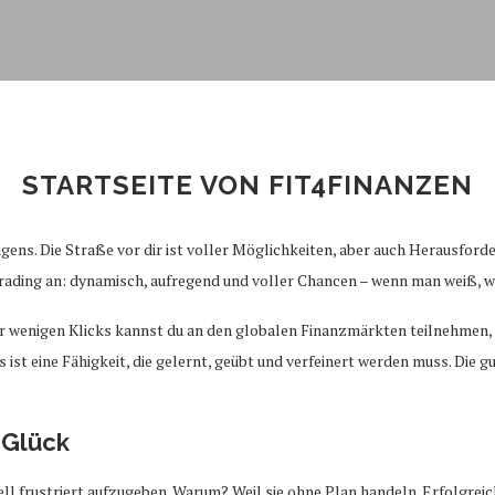
STARTSEITE VON FIT4FINANZEN
agens. Die Straße vor dir ist voller Möglichkeiten, aber auch Herausfor
 Trading an: dynamisch, aufregend und voller Chancen – wenn man weiß, w
nur wenigen Klicks kannst du an den globalen Finanzmärkten teilnehmen
s ist eine Fähigkeit, die gelernt, geübt und verfeinert werden muss. Die 
 Glück
l frustriert aufzugeben. Warum? Weil sie ohne Plan handeln. Erfolgreich