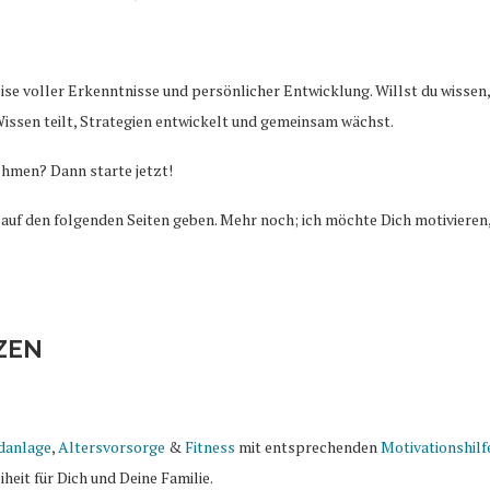
eise voller Erkenntnisse und persönlicher Entwicklung. Willst du wissen,
ssen teilt, Strategien entwickelt und gemeinsam wächst.
nehmen? Dann starte jetzt!
uf den folgenden Seiten geben. Mehr noch; ich möchte Dich motivieren,
NZEN
danlage
,
Altersvorsorge
&
Fitness
mit entsprechenden
Motivationshilf
heit für Dich und Deine Familie.