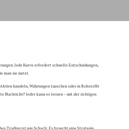
derungen. Jede Kurve erfordert schnelle Entscheidungen,
ie man sie nutzt.
, Aktien handeln, Währungen tauschen oder in Rohstoffe
gute Nachricht? Jeder kann es lernen – mit der richtigen
es Trading ist wie Schach: Es braucht eine Strategie,