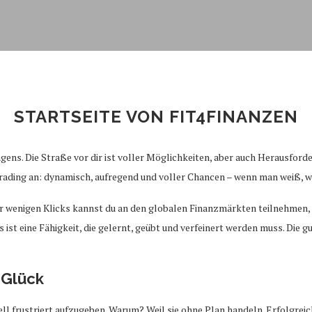
STARTSEITE VON FIT4FINANZEN
agens. Die Straße vor dir ist voller Möglichkeiten, aber auch Herausfor
 Trading an: dynamisch, aufregend und voller Chancen – wenn man weiß, w
nur wenigen Klicks kannst du an den globalen Finanzmärkten teilnehmen
s ist eine Fähigkeit, die gelernt, geübt und verfeinert werden muss. Die 
 Glück
l frustriert aufzugeben. Warum? Weil sie ohne Plan handeln. Erfolgreich