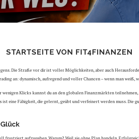
STARTSEITE VON FIT4FINANZEN
agens. Die Straße vor dir ist voller Möglichkeiten, aber auch Herausfor
 Trading an: dynamisch, aufregend und voller Chancen – wenn man weiß, w
nur wenigen Klicks kannst du an den globalen Finanzmärkten teilnehmen
s ist eine Fähigkeit, die gelernt, geübt und verfeinert werden muss. Die 
 Glück
l frustriert aufzugeben. Warum? Weil sie ohne Plan handeln. Erfolgreich