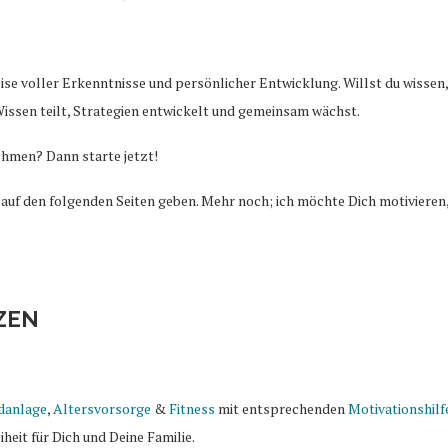
eise voller Erkenntnisse und persönlicher Entwicklung. Willst du wissen,
ssen teilt, Strategien entwickelt und gemeinsam wächst.
nehmen? Dann starte jetzt!
uf den folgenden Seiten geben. Mehr noch; ich möchte Dich motivieren,
NZEN
danlage
,
Altersvorsorge
&
Fitness
mit entsprechenden
Motivationshilf
heit für Dich und Deine Familie.